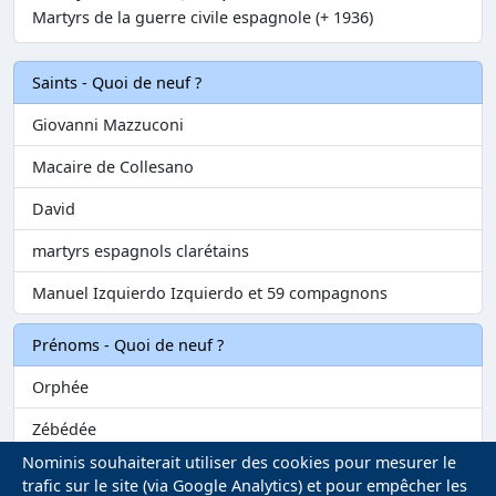
Martyrs de la guerre civile espagnole (+ 1936)
Saints - Quoi de neuf ?
Giovanni Mazzuconi
Macaire de Collesano
David
martyrs espagnols clarétains
Manuel Izquierdo Izquierdo et 59 compagnons
Prénoms - Quoi de neuf ?
Orphée
Zébédée
Nominis souhaiterait utiliser des cookies pour mesurer le
Melvil
trafic sur le site (via Google Analytics) et pour empêcher les