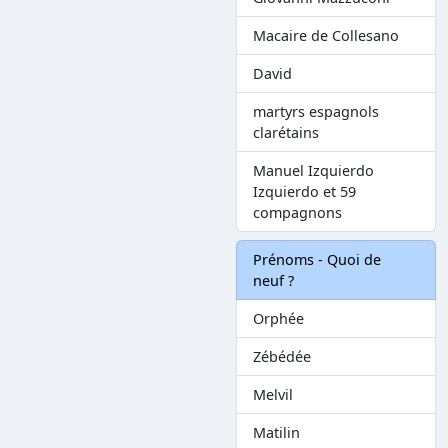
Macaire de Collesano
David
martyrs espagnols
clarétains
Manuel Izquierdo
Izquierdo et 59
compagnons
Prénoms - Quoi de
neuf ?
Orphée
Zébédée
Melvil
Matilin