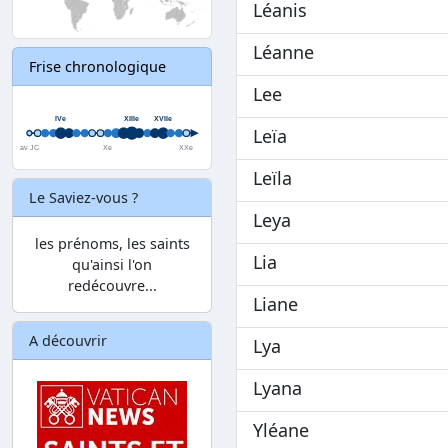
Léanis
Léanne
Frise chronologique
Lee
Leïa
Leïla
Le Saviez-vous ?
Leya
les prénoms, les saints
Lia
qu'ainsi l'on
redécouvre...
Liane
A découvrir
Lya
Lyana
Yléane