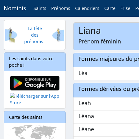
Nominis
Saints
Prénoms
Calendriers
Carte
Frise
P
Liana
La fête
des
Prénom féminin
prénoms !
Formes majeures du 
Les saints dans votre
poche !
Léa
Formes dérivées du p
Leah
Léana
Carte des saints
Léane