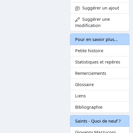
Suggérer un ajout
Suggérer une
modification
Pour en savoir plus...
Petite histoire
Statistiques et repères
Remerciements
Glossaire
Liens
Bibliographie
Saints - Quoi de neuf ?
Giovanni Mazzuconi