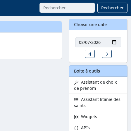
Rechercher
Choisir une date
Date
Un jour avant
Un jour aprè
Boite à outils
Assistant de choix
de prénom
Assistant litanie des
saints
Widgets
APIs