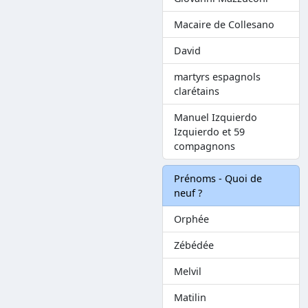
Macaire de Collesano
David
martyrs espagnols
clarétains
Manuel Izquierdo
Izquierdo et 59
compagnons
Prénoms - Quoi de
neuf ?
Orphée
Zébédée
Melvil
Matilin