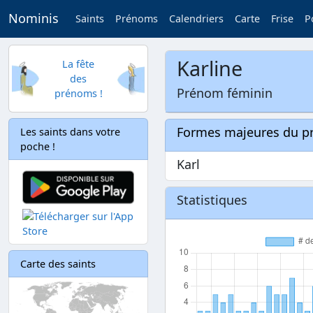
Nominis
Saints
Prénoms
Calendriers
Carte
Frise
P
Karline
La fête
des
Prénom féminin
prénoms !
Formes majeures du 
Les saints dans votre
poche !
Karl
Statistiques
Carte des saints