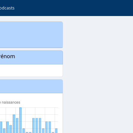
odcasts
prénom