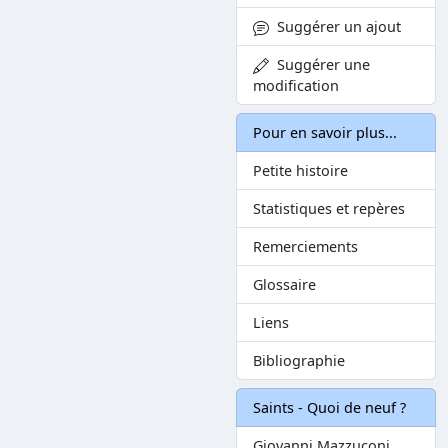
Suggérer un ajout
Suggérer une
modification
Pour en savoir plus...
Petite histoire
Statistiques et repères
Remerciements
Glossaire
Liens
Bibliographie
Saints - Quoi de neuf ?
Giovanni Mazzuconi