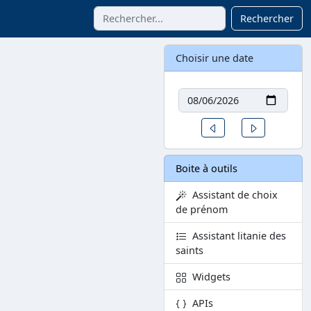
Rechercher
Choisir une date
Date
Un jour avant
Un jour aprè
Boite à outils
Assistant de choix
de prénom
Assistant litanie des
saints
Widgets
APIs