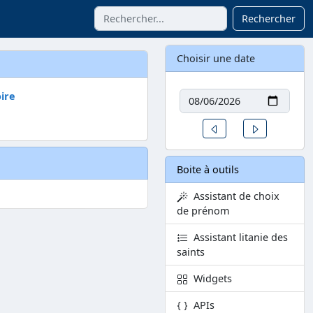
Rechercher
Choisir une date
Date
oire
Un jour avant
Un jour aprè
Boite à outils
Assistant de choix
de prénom
Assistant litanie des
saints
Widgets
APIs