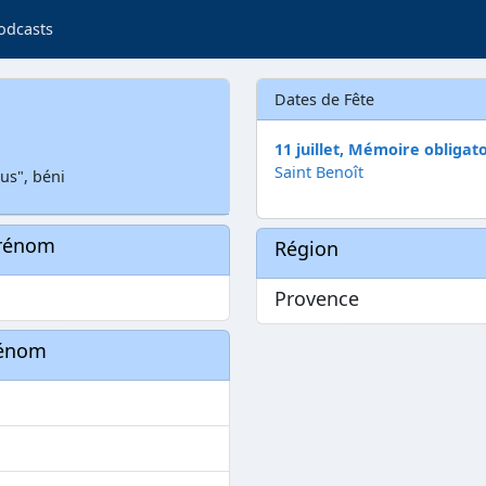
odcasts
Dates de Fête
11 juillet, Mémoire obligat
Saint Benoît
us", béni
prénom
Région
Provence
rénom