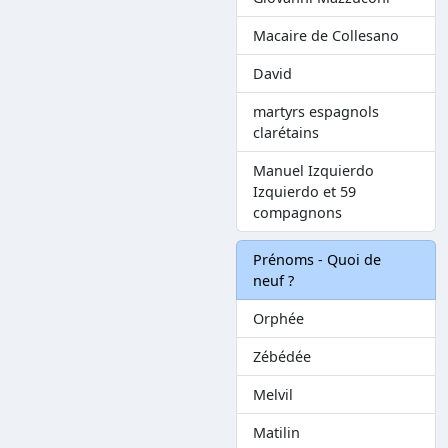
Macaire de Collesano
David
martyrs espagnols
clarétains
Manuel Izquierdo
Izquierdo et 59
compagnons
Prénoms - Quoi de
neuf ?
Orphée
Zébédée
Melvil
Matilin