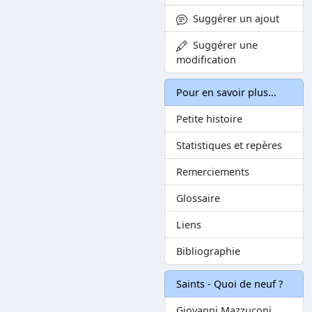
Suggérer un ajout
Suggérer une
modification
Pour en savoir plus...
Petite histoire
Statistiques et repères
Remerciements
Glossaire
Liens
Bibliographie
Saints - Quoi de neuf ?
Giovanni Mazzuconi