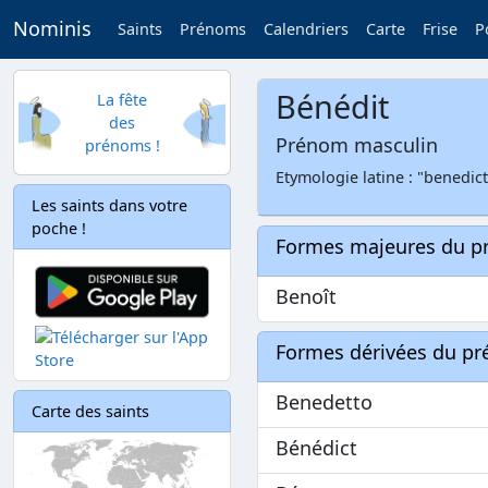
Nominis
Saints
Prénoms
Calendriers
Carte
Frise
P
Bénédit
La fête
des
Prénom masculin
prénoms !
Etymologie latine : "benedict
Les saints dans votre
poche !
Formes majeures du 
Benoît
Formes dérivées du p
Benedetto
Carte des saints
Bénédict