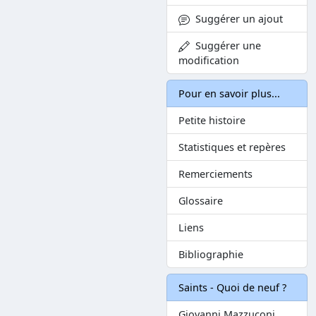
Suggérer un ajout
Suggérer une
modification
Pour en savoir plus...
Petite histoire
Statistiques et repères
Remerciements
Glossaire
Liens
Bibliographie
Saints - Quoi de neuf ?
Giovanni Mazzuconi