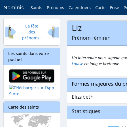
Nominis
Saints
Prénoms
Calendriers
Carte
Frise
P
Liz
La fête
des
Prénom féminin
prénoms !
Les saints dans votre
Un internaute nous signale que
poche !
Louise
en langue bretonne.
Formes majeures du 
Elizabeth
Carte des saints
Statistiques