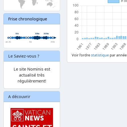
Frise chronologique
Voir l'ordre
statistique
par année
Le Saviez-vous ?
Le site Nominis est
actualisé très
régulièrement!
A découvrir