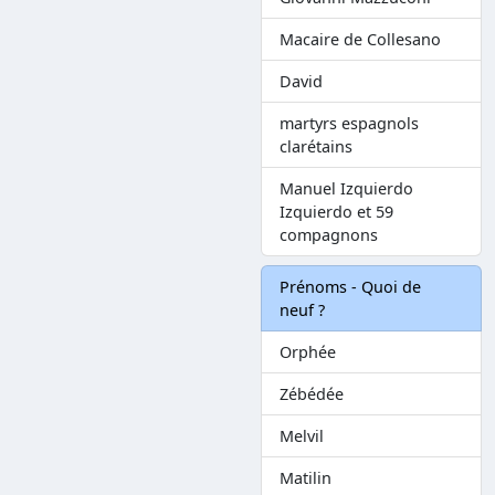
Macaire de Collesano
David
martyrs espagnols
clarétains
Manuel Izquierdo
Izquierdo et 59
compagnons
Prénoms - Quoi de
neuf ?
Orphée
Zébédée
Melvil
Matilin