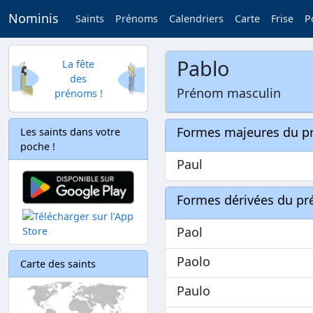
Nominis
Saints
Prénoms
Calendriers
Carte
Frise
P
Pablo
La fête
des
Prénom masculin
prénoms !
Formes majeures du 
Les saints dans votre
poche !
Paul
Formes dérivées du p
Paol
Paolo
Carte des saints
Paulo