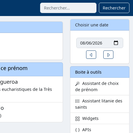
Rechercher
Choisir une date
Date
Un jour avant
Un jour aprè
à ce prénom
Boite à outils
igueroa
Assistant de choix
 eucharistiques de la Très
de prénom
Assistant litanie des
lo
saints
)
Widgets
APIs