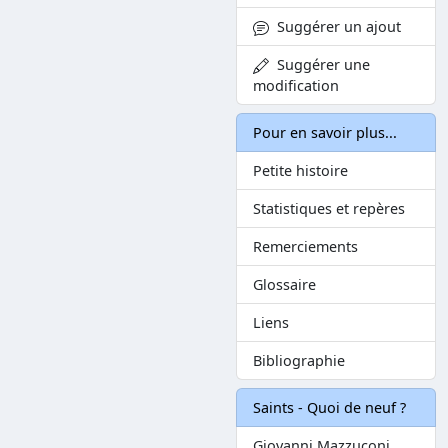
Suggérer un ajout
Suggérer une
modification
Pour en savoir plus...
Petite histoire
Statistiques et repères
Remerciements
Glossaire
Liens
Bibliographie
Saints - Quoi de neuf ?
Giovanni Mazzuconi