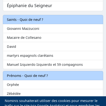
Épiphanie du Seigneur
Saints - Quoi de neuf ?
Giovanni Mazzuconi
Macaire de Collesano
David
martyrs espagnols clarétains
Manuel Izquierdo Izquierdo et 59 compagnons
Prénoms - Quoi de neuf ?
Orphée
Zébédée
Nominis souhaiterait utiliser des cookies pour mesurer le
Melvil
trafic sur le site (via Google Analytics) et pour empêcher les