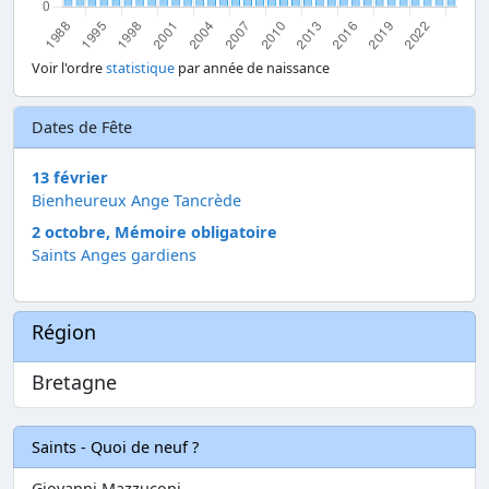
Voir l'ordre
statistique
par année de naissance
Dates de Fête
13 février
Bienheureux Ange Tancrède
2 octobre, Mémoire obligatoire
Saints Anges gardiens
Région
Bretagne
Saints - Quoi de neuf ?
Giovanni Mazzuconi