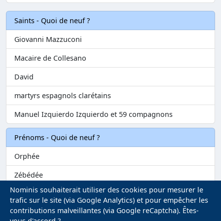
Saints - Quoi de neuf ?
Giovanni Mazzuconi
Macaire de Collesano
David
martyrs espagnols clarétains
Manuel Izquierdo Izquierdo et 59 compagnons
Prénoms - Quoi de neuf ?
Orphée
Zébédée
Nominis souhaiterait utiliser des cookies pour mesurer le
Melvil
trafic sur le site (via Google Analytics) et pour empêcher les
contributions malveillantes (via Google reCaptcha). Êtes-
Matilin
vous d'accord ?