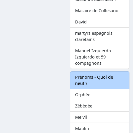
Macaire de Collesano
David
martyrs espagnols
clarétains
Manuel Izquierdo
Izquierdo et 59
compagnons
Prénoms - Quoi de
neuf ?
Orphée
Zébédée
Melvil
Matilin