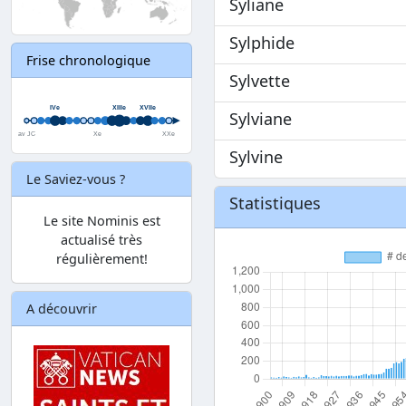
Syliane
Sylphide
Frise chronologique
Sylvette
Sylviane
Sylvine
Le Saviez-vous ?
Statistiques
Le site Nominis est
actualisé très
régulièrement!
A découvrir