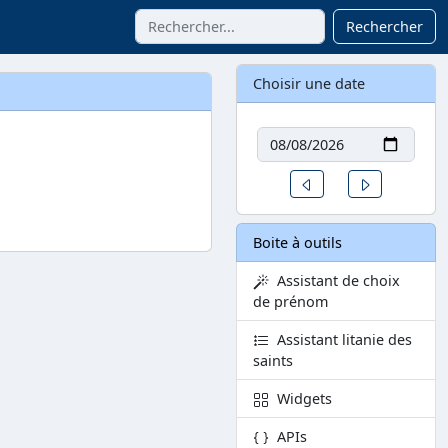
Rechercher
Choisir une date
Date
Un jour avant
Un jour aprè
Boite à outils
Assistant de choix
de prénom
Assistant litanie des
saints
Widgets
APIs