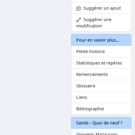
Suggérer un ajout
Suggérer une
modification
Pour en savoir plus...
Petite histoire
Statistiques et repères
Remerciements
Glossaire
Liens
Bibliographie
Saints - Quoi de neuf ?
Giovanni Mazzuconi