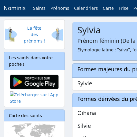
Nominis
Saints
Prénoms
Calendriers
Carte
Frise
P
Sylvia
La fête
des
Prénom féminin (De la 
prénoms !
Etymologie latine : "silva", fo
Les saints dans votre
poche !
Formes majeures du 
Sylvie
Formes dérivées du p
Oïhana
Carte des saints
Silvie