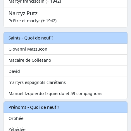
Martyr franciscain (+ 1942)
Narcyz Putz
Prêtre et martyr (+ 1942)
Saints - Quoi de neuf ?
Giovanni Mazzuconi
Macaire de Collesano
David
martyrs espagnols clarétains
Manuel Izquierdo Izquierdo et 59 compagnons
Prénoms - Quoi de neuf ?
Orphée
Zébédée