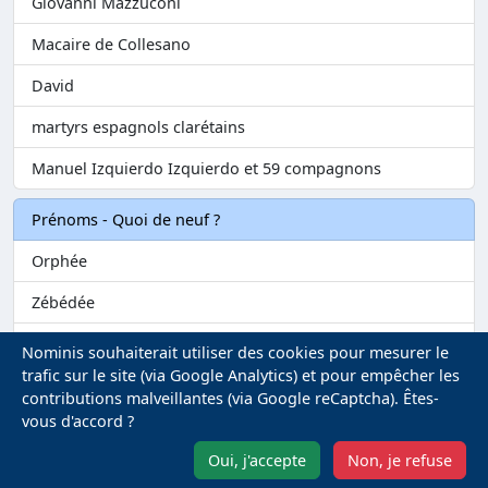
Giovanni Mazzuconi
Macaire de Collesano
David
martyrs espagnols clarétains
Manuel Izquierdo Izquierdo et 59 compagnons
Prénoms - Quoi de neuf ?
Orphée
Zébédée
Melvil
Nominis souhaiterait utiliser des cookies pour mesurer le
trafic sur le site (via Google Analytics) et pour empêcher les
Matilin
contributions malveillantes (via Google reCaptcha). Êtes-
vous d'accord ?
Marie-Fontenelle
Mentions légales
-
Gestion des Cookies
Oui, j'accepte
Non, je refuse