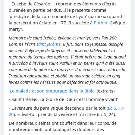
- Eusèbe de Césarée ... reprend des éléments d'écrits
d'Irénée en partie perdus. Il le présente comme
'presbytre de la communauté de Lyon' (paroikia) quand
la persécution éclate en 177. Il succède à
Pothin
l'évêque
martyr.
Mémoire de saint Irénée, évêque et martyr, vers l'an 200.
Comme l'écrit
saint Jérôme
, il fut, dans sa jeunesse, disciple
de saint Polycarpe de Smyrne et conserva fidèlement la
mémoire du temps des apôtres. Il était prêtre de Lyon quand
il succéda à l'évêque saint Pothin et on pense qu'il a été aussi
couronné de la gloire du martyre. Il a exposé sans relâche la
Tradition apostolique et publié un ouvrage célèbre en cinq
livres contre les hérésies pour défendre la foi catholique.
'Le malade et son entourage dans la Bible'
(extraits)
- Saint Irénée: 'La Gloire de Dieu c'est l'homme vivant'
- L'aventure du paralytique descendu par le toit (
Lc 5, 17-
26
). «Lève-toi, prends ta civière et marche» (Lc 5, 24).
De nombreux saints ont souffert dans leur corps, de
nombreux saints ont soulagé les douleurs des