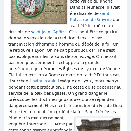
cette vallée du Rhône.
Dans sa jeunesse, il avait
été disciple de
saint
Polycarpe de Smyrne
qui
avait été lui-même un
disciple de
saint Jean l'Apôtre
. C'est peut-être ce qui lui
donna le sens aigu de la tradition dans l'Église:
transmission d'homme à homme du dépôt de la foi. On
le retrouve à Lyon. On ne sait pourquoi, car il ne s'est
pas expliqué sur les raisons de son voyage. On ne sait
pas non plus comment il échappe à la grande
persécution qui décime les Églises de Lyon et de Vienne.
Etait-il en mission à Rome comme on l'a dit? En tous cas,
il succède à
saint Pothin
l'évêque de Lyon , mort martyr
pendant cette persécution. Il ne cesse de se dépenser au
service de la paix des Églises. Un grand danger le
préoccupe: les doctrines gnostiques qui se répandent
dangereusement. Elles nient l'Incarnation du Fils de Dieu
et mettent en péril l'intégrité de la foi.
Saint Irénée les
étudie très minutieusement,
enquête, interroge, lit. Armé par
cette connaissance approfondie