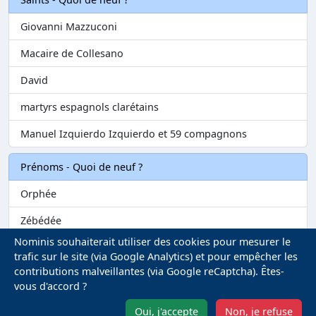
Giovanni Mazzuconi
Macaire de Collesano
David
martyrs espagnols clarétains
Manuel Izquierdo Izquierdo et 59 compagnons
Prénoms - Quoi de neuf ?
Orphée
Zébédée
Nominis souhaiterait utiliser des cookies pour mesurer le
Melvil
trafic sur le site (via Google Analytics) et pour empêcher les
contributions malveillantes (via Google reCaptcha). Êtes-
Matilin
vous d'accord ?
Marie-Fontenelle
Oui, j'accepte
Non, je refuse